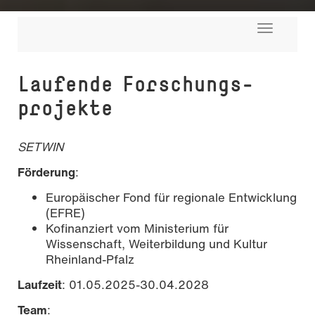
Toggle
navigati
Laufende For­schungs­
projekte
SETWIN
Förderung
:
Europäischer Fond für regionale Entwicklung
Foto: Johannes Herschel
(EFRE)
Kofinanziert vom Ministerium für
Wissenschaft, Weiterbildung und Kultur
Rheinland-Pfalz
Laufzeit
: 01.05.2025-30.04.2028
Team
: