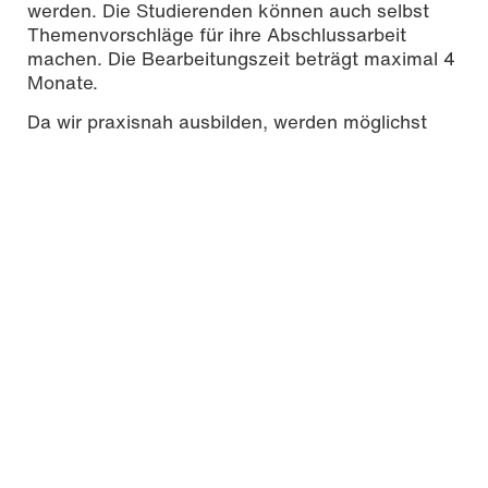
werden. Die Studierenden können auch selbst
Themenvorschläge für ihre Abschlussarbeit
machen. Die Bearbeitungszeit beträgt maximal 4
Monate.
Da wir praxisnah ausbilden, werden möglichst
viele Arbeiten in Kooperation mit externen
Partnern aus Wirtschaft und Behörden erstellt. Es
hat sich gezeigt, dass Abschlussarbeiten mit
externen Partnern für alle Beteiligten Vorteile
bieten: Hochschule und Studierende kommen in
Kontakt mit der Praxis, und der externe Partner
hat die Möglichkeit, ein Problem bearbeiten zu
lassen, für das er sonst keine Kapazitäten hat.
Auch zur Vorbereitung und Durchführung von
Forschungs- und Entwicklungsarbeiten
amInstitute of Innovative Structures - Mainz
werden häufig Absolventen eingesetzt.
Es ist üblich, dass der externe Partner dem
Absolventen die entstehenden Auslagen ersetzt,