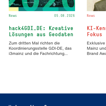
News
05.08.2026
News
hack4GDI_DE: Kreative
KI-Ken
Lösungen aus Geodaten
Fokus
Zum dritten Mal richten die
Exklusive
Koordinierungsstelle GDI-DE, das
Mainz un
i3mainz und die Fachrichtung
Brand Awa
Angewandte Informatik und
Erkenntn
Geodäsie am 13. und 14.
KI-generie
November 2026 den Hackathon
Markenko
hack4GDI_DE an der Hochschule
Mainz aus. Die Anmeldung ist
geöffnet und bis zum 2. Oktober
2026 möglich.