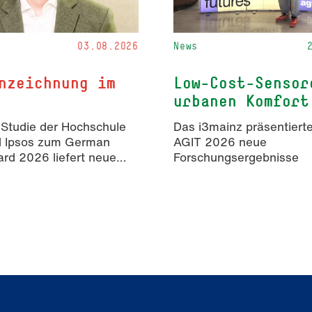
03.08.2026
News
nzeichnung im
Low-Cost-Sensor
urbanen Komfort
 Studie der Hochschule
Das i3mainz präsentierte
d Ipsos zum German
AGIT 2026 neue
rd 2026 liefert neue
Forschungsergebnisse
isse zur Wahrnehmung
rter Inhalte in der
mmunikation.