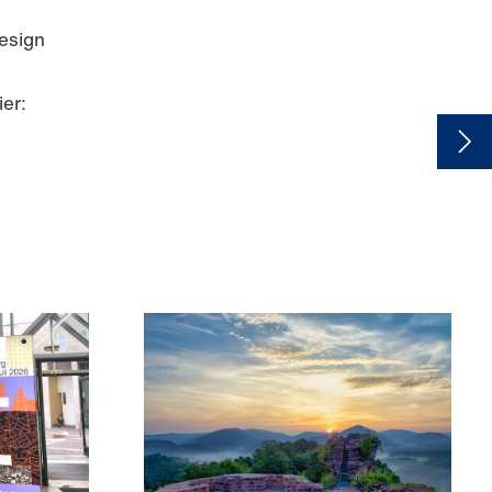
esign
ier: