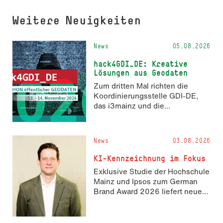
Weitere Neuigkeiten
News
05.08.2026
hack4GDI_DE: Kreative
Lösungen aus Geodaten
Zum dritten Mal richten die
Koordinierungsstelle GDI-DE,
das i3mainz und die
Fachrichtung Angewandte
Informatik und Geodäsie am 13.
und 14. November 2026 den
News
03.08.2026
Hackathon hack4GDI_DE an der
Hochschule Mainz aus. Die
KI-Kennzeichnung im Fokus
Anmeldung ist geöffnet und bis
Exklusive Studie der Hochschule
zum 2. Oktober 2026 möglich.
Mainz und Ipsos zum German
Brand Award 2026 liefert neue
Erkenntnisse zur Wahrnehmung
KI-generierter Inhalte in der
Markenkommunikation.