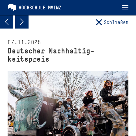
Tog
nav
Schließen
07.11.2025
Deutscher Nach­hal­tig­
keitspreis