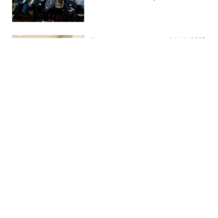
News
04.11.2025
Neuer Pro­fes­sor, neue Per­
spek­ti­ven
Prof. Dr.-Ing. Nico Rödder startet
im Fachbereich Angewandte
Informatik / Wirtschaftsinformatik
News
19.09.2025
KI, Innovation &
Praxiswissen
Prof. Dr. Markus Lauff übernimmt
Professur für Angewandte
Informatik und
Wirtschaftsinformatik