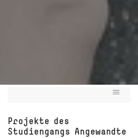
Toggle
navigati
Projekte des
Studiengangs An­ge­wand­te