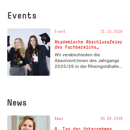
Events
Event
31.10.2026
Akademische Abschluss­fei­er
des Fach­be­reichs
Wirtschaft
Wir verabschieden die
Absolvent:innen des Jahrgangs
2025/26 in der Rheingoldhalle
Mainz
News
News
03.06.2026
8. Tag der Unternehmen