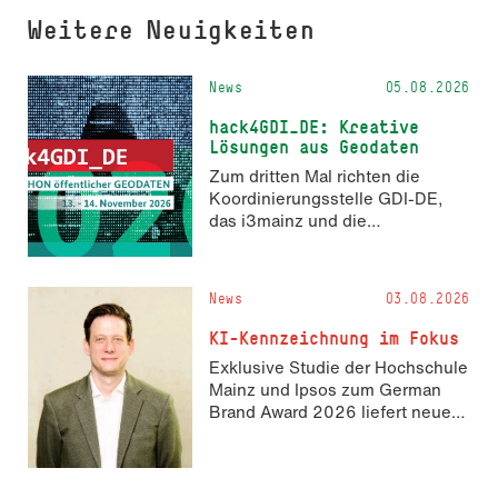
Weitere Neuigkeiten
News
05.08.2026
hack4GDI_DE: Kreative
Lösungen aus Geodaten
Zum dritten Mal richten die
Koordinierungsstelle GDI-DE,
das i3mainz und die
Fachrichtung Angewandte
Informatik und Geodäsie am 13.
und 14. November 2026 den
News
03.08.2026
Hackathon hack4GDI_DE an der
Hochschule Mainz aus. Die
KI-Kennzeichnung im Fokus
Anmeldung ist geöffnet und bis
Exklusive Studie der Hochschule
zum 2. Oktober 2026 möglich.
Mainz und Ipsos zum German
Brand Award 2026 liefert neue
Erkenntnisse zur Wahrnehmung
KI-generierter Inhalte in der
Markenkommunikation.