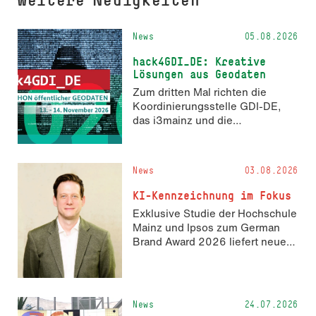
News
05.08.2026
hack4GDI_DE: Kreative
Lösungen aus Geodaten
Zum dritten Mal richten die
Koordinierungsstelle GDI-DE,
das i3mainz und die
Fachrichtung Angewandte
Informatik und Geodäsie am 13.
und 14. November 2026 den
News
03.08.2026
Hackathon hack4GDI_DE an der
Hochschule Mainz aus. Die
KI-Kennzeichnung im Fokus
Anmeldung ist geöffnet und bis
Exklusive Studie der Hochschule
zum 2. Oktober 2026 möglich.
Mainz und Ipsos zum German
Brand Award 2026 liefert neue
Erkenntnisse zur Wahrnehmung
KI-generierter Inhalte in der
Markenkommunikation.
News
24.07.2026