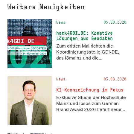
Weitere Neuigkeiten
News
05.08.2026
hack4GDI_DE: Kreative
Lösungen aus Geodaten
Zum dritten Mal richten die
Koordinierungsstelle GDI-DE,
das i3mainz und die
Fachrichtung Angewandte
Informatik und Geodäsie am 13.
und 14. November 2026 den
News
03.08.2026
Hackathon hack4GDI_DE an der
Hochschule Mainz aus. Die
KI-Kennzeichnung im Fokus
Anmeldung ist geöffnet und bis
Exklusive Studie der Hochschule
zum 2. Oktober 2026 möglich.
Mainz und Ipsos zum German
Brand Award 2026 liefert neue
Erkenntnisse zur Wahrnehmung
KI-generierter Inhalte in der
Markenkommunikation.