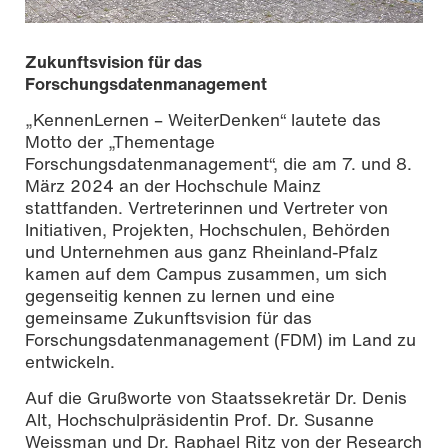
Zukunftsvision für das
Forschungsdatenmanagement
„KennenLernen – WeiterDenken“ lautete das
Motto der „Thementage
Forschungsdatenmanagement“, die am 7. und 8.
März 2024 an der Hochschule Mainz
Von links: Grußwortsprecher: Dr. Raphael Ritz,
stattfanden. Vertreterinnen und Vertreter von
Staatssekretär Dr. Denis Alt, Hochschulpräsidentin Prof.
Initiativen, Projekten, Hochschulen, Behörden
Dr. Susanne Weissman, Mitglieder des
und Unternehmen aus ganz Rheinland-Pfalz
Organisationskomitees: Marina Lemaire, Dr. Agnes
kamen auf dem Campus zusammen, um sich
Thomas, Dr. Anne Vieten, Henrike Backhaus, Dr.
Johannes Liermann, Dr. Thomas Schimmer, Prof. Dr. Kai-
gegenseitig kennen zu lernen und eine
Christian Bruhn (Foto: Christopher Folz)
gemeinsame Zukunftsvision für das
Forschungsdatenmanagement (FDM) im Land zu
entwickeln.
Auf die Grußworte von Staatssekretär Dr. Denis
Alt, Hochschulpräsidentin Prof. Dr. Susanne
Weissman und Dr. Raphael Ritz von der Research