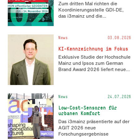
Zum dritten Mal richten die
Koordinierungsstelle GDI-DE,
das i3mainz und die
Fachrichtung Angewandte
Informatik und Geodäsie am 13.
und 14. November 2026 den
News
03.08.2026
Hackathon hack4GDI_DE an der
Hochschule Mainz aus. Die
KI-Kennzeichnung im Fokus
Anmeldung ist geöffnet und bis
Exklusive Studie der Hochschule
zum 2. Oktober 2026 möglich.
Mainz und Ipsos zum German
Brand Award 2026 liefert neue
Erkenntnisse zur Wahrnehmung
KI-generierter Inhalte in der
Markenkommunikation.
News
24.07.2026
Low-Cost-Sensoren für
urbanen Komfort
Das i3mainz präsentierte auf der
AGIT 2026 neue
Forschungsergebnisse