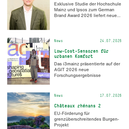
Anmeldung ist geöffnet und bis
Exklusive Studie der Hochschule
zum 2. Oktober 2026 möglich.
Mainz und Ipsos zum German
Brand Award 2026 liefert neue
Erkenntnisse zur Wahrnehmung
KI-generierter Inhalte in der
Markenkommunikation.
News
24.07.2026
Low-Cost-Sensoren für
urbanen Komfort
Das i3mainz präsentierte auf der
AGIT 2026 neue
Forschungsergebnisse
News
17.07.2026
Châteaux rhénans 2
EU-Förderung für
grenzüberschreitendes Burgen-
Projekt