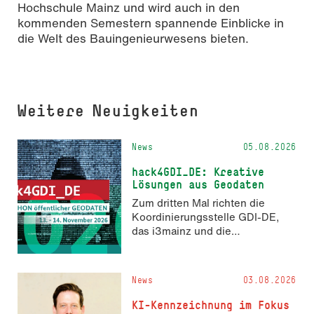
Hochschule Mainz und wird auch in den
kommenden Semestern spannende Einblicke in
die Welt des Bauingenieurwesens bieten.
Weitere Neuigkeiten
News
05.08.2026
hack4GDI_DE: Kreative
Lösungen aus Geodaten
Zum dritten Mal richten die
Koordinierungsstelle GDI-DE,
das i3mainz und die
Fachrichtung Angewandte
Informatik und Geodäsie am 13.
und 14. November 2026 den
News
03.08.2026
Hackathon hack4GDI_DE an der
Hochschule Mainz aus. Die
KI-Kennzeichnung im Fokus