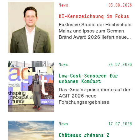
und 14. November 2026 den
News
03.08.2026
Hackathon hack4GDI_DE an der
Hochschule Mainz aus. Die
KI-Kennzeichnung im Fokus
Anmeldung ist geöffnet und bis
Exklusive Studie der Hochschule
zum 2. Oktober 2026 möglich.
Mainz und Ipsos zum German
Brand Award 2026 liefert neue
Erkenntnisse zur Wahrnehmung
KI-generierter Inhalte in der
Markenkommunikation.
News
24.07.2026
Low-Cost-Sensoren für
urbanen Komfort
Das i3mainz präsentierte auf der
AGIT 2026 neue
Forschungsergebnisse
News
17.07.2026
Châteaux rhénans 2