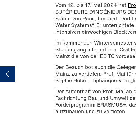
Vom 12. bis 17. Mai 2024 hat
Pro
SUPÉRIEURE D'INGÉNIEURS DES 
Süden von Paris, besucht. Dort l
Water Systems“. Er unterrichtet
intensiven einwöchigen Blockver
Im kommenden Wintersemester wi
Studiengang International Civil
Mainz die von der ESITC vorges
Der Besuch bot auch die Gelege
Mainz zu vertiefen. Prof. Mai fü
Sophie Hubert Tiphangne vom „Int
Der Aufenthalt von Prof. Mai an de
Fachrichtung Bau und Umwelt der
Förderprogramm ERASMUS+, das u
aufzubauen und zu vertiefen.