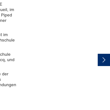
E
eil, im
f Piped
iner
t im
chschule
chule
ocq, und
e der
s
indungen