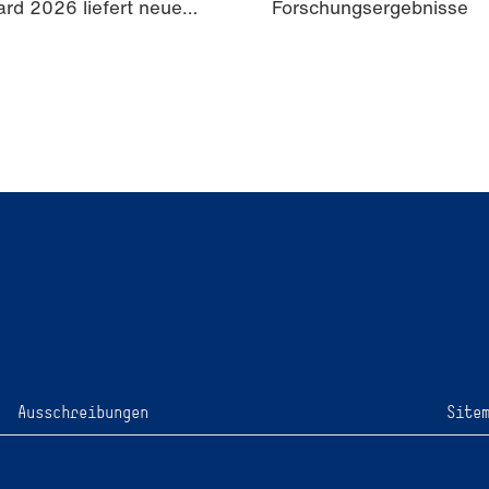
rd 2026 liefert neue
Forschungsergebnisse
isse zur Wahrnehmung
rter Inhalte in der
mmunikation.
Ausschreibungen
Site