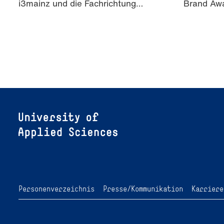
i3mainz und die Fachrichtung
Brand Awa
Angewandte Informatik und
Erkenntn
Geodäsie am 13. und 14.
KI-generie
November 2026 den Hackathon
Markenko
hack4GDI_DE an der Hochschule
Mainz aus. Die Anmeldung ist
geöffnet und bis zum 2. Oktober
2026 möglich.
Personenverzeichnis
Presse/Kommunikation
Karriere