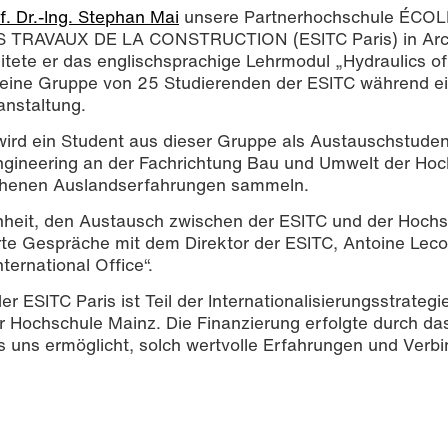
f. Dr.-Ing. Stephan Mai
unsere Partnerhochschule ÉCOL
TRAVAUX DE LA CONSTRUCTION (ESITC Paris) in Arcu
eitete er das englischsprachige Lehrmodul „Hydraulics o
e eine Gruppe von 25 Studierenden der ESITC während e
anstaltung.
rd ein Student aus dieser Gruppe als Austauschstuden
 Engineering an der Fachrichtung Bau und Umwelt der Ho
ehenen Auslandserfahrungen sammeln.
nheit, den Austausch zwischen der ESITC und der Hochs
hrte Gespräche mit dem Direktor der ESITC, Antoine Lec
ernational Office“.
r ESITC Paris ist Teil der Internationalisierungsstrategi
 Hochschule Mainz. Die Finanzierung erfolgte durch da
ns ermöglicht, solch wertvolle Erfahrungen und Verb