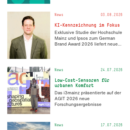
Informatik und Geodäsie am 13.
und 14. November 2026 den
News
03.08.2026
Hackathon hack4GDI_DE an der
Hochschule Mainz aus. Die
KI-Kennzeichnung im Fokus
Anmeldung ist geöffnet und bis
Exklusive Studie der Hochschule
zum 2. Oktober 2026 möglich.
Mainz und Ipsos zum German
Brand Award 2026 liefert neue
Erkenntnisse zur Wahrnehmung
KI-generierter Inhalte in der
Markenkommunikation.
News
24.07.2026
Low-Cost-Sensoren für
urbanen Komfort
Das i3mainz präsentierte auf der
AGIT 2026 neue
Forschungsergebnisse
News
17.07.2026