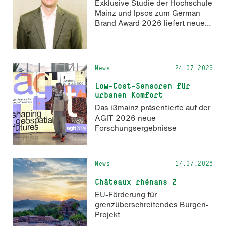
Exklusive Studie der Hochschule
zum 2. Oktober 2026 möglich.
Mainz und Ipsos zum German
Brand Award 2026 liefert neue
Erkenntnisse zur Wahrnehmung
KI-generierter Inhalte in der
Markenkommunikation.
News
24.07.2026
Low-Cost-Sensoren für
urbanen Komfort
Das i3mainz präsentierte auf der
AGIT 2026 neue
Forschungsergebnisse
News
17.07.2026
Châteaux rhénans 2
EU-Förderung für
grenzüberschreitendes Burgen-
Projekt