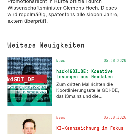
Promotionsrecht in Kürze offiziell durch
Wissenschaftsminister Clemens Hoch. Dieses
wird regelmäßig, spätestens alle sieben Jahre,
extern überprüft.
Weitere Neuigkeiten
News
05.08.2026
hack4GDI_DE: Kreative
Lösungen aus Geodaten
Zum dritten Mal richten die
Koordinierungsstelle GDI-DE,
das i3mainz und die
Fachrichtung Angewandte
Informatik und Geodäsie am 13.
und 14. November 2026 den
News
03.08.2026
Hackathon hack4GDI_DE an der
Hochschule Mainz aus. Die
KI-Kennzeichnung im Fokus
Anmeldung ist geöffnet und bis