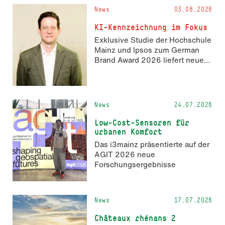
und 14. November 2026 den
News
03.08.2026
Hackathon hack4GDI_DE an der
Hochschule Mainz aus. Die
KI-Kennzeichnung im Fokus
Anmeldung ist geöffnet und bis
Exklusive Studie der Hochschule
zum 2. Oktober 2026 möglich.
Mainz und Ipsos zum German
Brand Award 2026 liefert neue
Erkenntnisse zur Wahrnehmung
KI-generierter Inhalte in der
Markenkommunikation.
News
24.07.2026
Low-Cost-Sensoren für
urbanen Komfort
Das i3mainz präsentierte auf der
AGIT 2026 neue
Forschungsergebnisse
News
17.07.2026
Châteaux rhénans 2