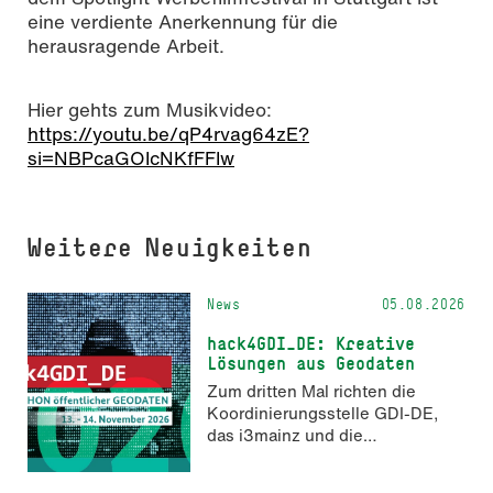
eine verdiente Anerkennung für die
herausragende Arbeit.
Hier gehts zum Musikvideo:
https://youtu.be/qP4rvag64zE?
si=NBPcaGOIcNKfFFIw
Weitere Neuigkeiten
News
05.08.2026
hack4GDI_DE: Kreative
Lösungen aus Geodaten
Zum dritten Mal richten die
Koordinierungsstelle GDI-DE,
das i3mainz und die
Fachrichtung Angewandte
Informatik und Geodäsie am 13.