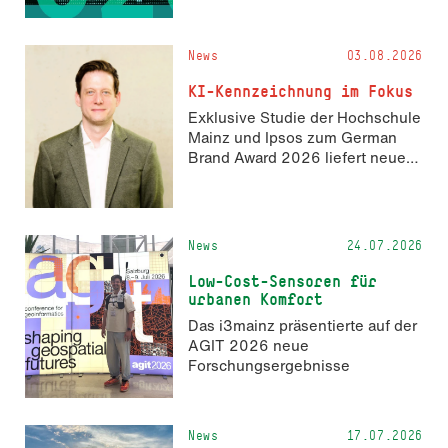
Fachrichtung Angewandte
Informatik und Geodäsie am 13.
und 14. November 2026 den
News
03.08.2026
Hackathon hack4GDI_DE an der
Hochschule Mainz aus. Die
KI-Kennzeichnung im Fokus
Anmeldung ist geöffnet und bis
Exklusive Studie der Hochschule
zum 2. Oktober 2026 möglich.
Mainz und Ipsos zum German
Brand Award 2026 liefert neue
Erkenntnisse zur Wahrnehmung
KI-generierter Inhalte in der
Markenkommunikation.
News
24.07.2026
Low-Cost-Sensoren für
urbanen Komfort
Das i3mainz präsentierte auf der
AGIT 2026 neue
Forschungsergebnisse
News
17.07.2026