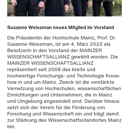
Susanne Weissman neues Mitglied im Vorstand
Die Präsidentin der Hochschule Mainz, Prof. Dr.
Neuer Vorstand der MAINZER WISSENSCHAFTSALLIANZ
Susanne Weissman, ist am 4. März 2022 als
e.V. (v.l.n.r.): Univ.-Prof. Dr. Michael Maskos, Institutsleiter
Fraunhofer-Institut für Mikrotechnik und Mikrosysteme
Beisitzerin in den Vorstand der MAINZER
IMM (Vorsitzender), Prof. Dr. Susanne Weissman,
WISSENSCHAFTSALLIANZ gewählt worden. Die
Präsidentin der Hochschule Mainz (Beisitzerin), Dr. Birgit
MAINZER WISSENSCHAFTSALLIANZ
Heide, Direktorin Landesmuseum Mainz (Beisitzerin),
repräsentiert seit 2008 das breite und
Univ.-Prof. Dr. Stefan Müller-Stach, Vizepräsident für
hochwertige Forschungs- und Technologie Know-
Forschung und wissenschaftlichen Nachwuchs der JGU
how in und um Mainz. Zweck ist die verstärkte
(Stellv. Vorsitzender). Es fehlt: Dr. Sabine Nikolaus,
Vernetzung von Hochschulen, wissenschaftlichen
Vorsitzende der Geschäftsführung der Boehringer
Ingelheim Pharma GmbH & Co. KG (Kassenwartin).
Einrichtungen und Unternehmen, die in Mainz
Bildquelle: GDKE, Landesmuseum Mainz (R. Romahn)
und Umgebung angesiedelt sind. Darüber hinaus
setzt sich der Verein für die Förderung von
Forschung und Wissenschaft ein und trägt damit
zur Stärkung des Wissenschaftsstandortes Mainz
bei.