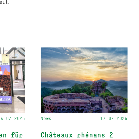
eut.
24.07.2026
News
17.07.2026
en für
Châteaux rhénans 2