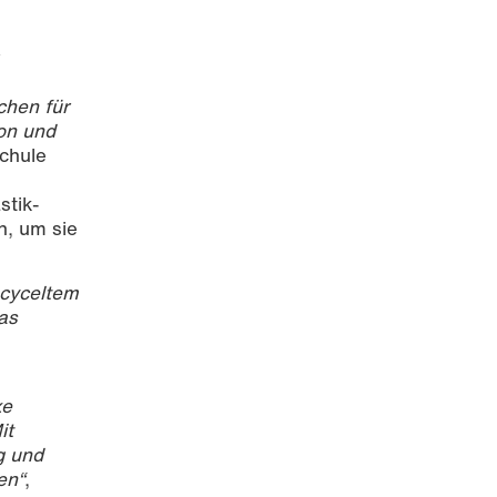
chen für
ion und
schule
stik-
n, um sie
ecyceltem
as
xe
it
g und
en“
,