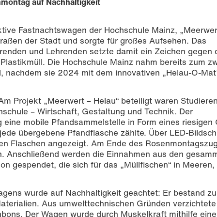
montag auf Nachhaltigkeit
tive Fastnachtswagen der Hochschule Mainz, „Meerwert
raßen der Stadt und sorgte für großes Aufsehen. Das
ierenden und Lehrenden setzte damit ein Zeichen gegen 
Plastikmüll. Die Hochschule Mainz nahm bereits zum zw
, nachdem sie 2024 mit dem innovativen „Helau-O-Mat
m Projekt „Meerwert – Helau“ beteiligt waren Studiere
hschule – Wirtschaft, Gestaltung und Technik. Der
g eine mobile Pfandsammelstelle in Form eines riesigen
 jede übergebene Pfandflasche zählte. Über LED-Bildsc
en Flaschen angezeigt. Am Ende des Rosenmontagszu
n. Anschließend werden die Einnahmen aus den gesam
on gespendet, die sich für das „Müllfischen“ in Meeren
agens wurde auf Nachhaltigkeit geachtet: Er bestand z
Materialien. Aus umwelttechnischen Gründen verzichtete
nbons. Der Wagen wurde durch Muskelkraft mithilfe eine