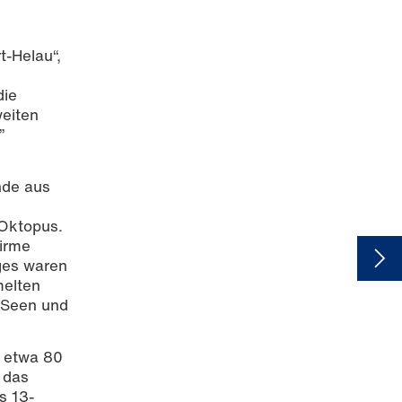
-Helau“,
die
eiten
”
nde aus
 Oktopus.
hirme
ges waren
melten
, Seen und
u etwa 80
 das
s 13-