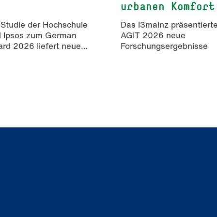
urbanen Komfort
 Studie der Hochschule
Das i3mainz präsentierte
d Ipsos zum German
AGIT 2026 neue
rd 2026 liefert neue
Forschungsergebnisse
isse zur Wahrnehmung
rter Inhalte in der
mmunikation.