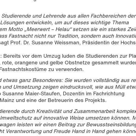
ie Studierende und Lehrende aus allen Fachbereichen der
Lösungen entwickeln, um auf dieses wichtige Thema
 Motto „Meerwert – Helau“ setzen sie ein starkes Zei
s Fastnacht nicht nur Tradition, sondern auch Innovat
 sagt Prof. Dr. Susanne Weissman, Präsidentin der Hoch
: Bereits vor dem Umzug luden die Studierenden zur Pla
e, rote, orangene und gelbe Obstnetze gesammelt wurde
er Fastnachtskostüme zu verwenden.
 etwas ganz Besonderes: Sie wurden vollständig aus r
on und Umsetzung zeigen eindrucksvoll, wie aus Müll etw
o Susanne Maier-Staufen, Dozentin im Fachrichtung
Mainz und eine der Betreuerin des Projekts.
udierende durch Kreativität und Zusammenarbeit komple
Umweltschutz auf innovative Weise umsetzen können. M
wagen leisten wir einen Beitrag zur Bewusstseinsbildun
cht Verantwortung und Freude Hand in Hand gehen könn