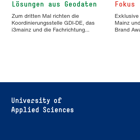
Lösungen aus Geodaten
Fokus
Zum dritten Mal richten die
Exklusive
Koordinierungsstelle GDI-DE, das
Mainz un
i3mainz und die Fachrichtung
Brand Awa
Angewandte Informatik und
Erkenntn
Geodäsie am 13. und 14.
KI-generie
November 2026 den Hackathon
Markenko
hack4GDI_DE an der Hochschule
Mainz aus. Die Anmeldung ist
geöffnet und bis zum 2. Oktober
2026 möglich.