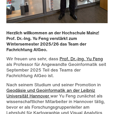
Herzlich willkommen an der Hochschule Mainz!
Prof. Dr.-Ing. Yu Feng verstärkt zum
Wintersemester 2025/26 das Team der
Fachrichtung AIGeo.
Wir freuen uns sehr, dass
Prof. Dr.-Ing. Yu Feng
als Professor für Angewandte Geoinformatik seit
September 2025 Teil des Teams der
Fachrichtung AIGeo ist.
Nach seinem Studium und seiner Promotion in
Geodäsie und Geoinformatik an der Leibniz
Universität Hannover
war Yu Feng zunächst als
Prof. Dr.-Ing. Yu Feng, Foto: Nicole Bruhn, CC BY-SA 4.0
wissenschaftlicher Mitarbeiter in Hannover tätig,
bevor er als Forschungsgruppenleiter am
Lehrstuhl für Kartographie und Visual Analytics