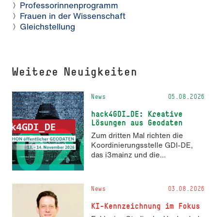
Professorinnenprogramm
Frauen in der Wissenschaft
Gleichstellung
Weitere Neuigkeiten
News
05.08.2026
hack4GDI_DE: Kreative
Lösungen aus Geodaten
Zum dritten Mal richten die
Koordinierungsstelle GDI-DE,
das i3mainz und die
Fachrichtung Angewandte
Informatik und Geodäsie am 13.
und 14. November 2026 den
News
03.08.2026
Hackathon hack4GDI_DE an der
Hochschule Mainz aus. Die
KI-Kennzeichnung im Fokus
Anmeldung ist geöffnet und bis