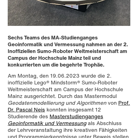
Sechs Teams des MA-Studienganges
Geoinformatik und Vermessung nahmen an der 2.
Inoffiziellen Sumo-Roboter Weltmeisterschaft am
Campus der Hochschule Mainz teil und
konkurrierten um die begehrte Trophäe.
Am Montag, den 19.06.2023 wurde die 2.
inoffizielle Lego® Mindstorm® Sumo-Roboter
Weltmeisterschaft am Campus der Hochschule
Mainz ausgerichtet. Durch das Mastermodul
Geodatenmodellierung und Algorithmen
von
Prof.
Dr. Pascal Neis
konnten insgesamt 12
Sumo-Roboter WM 2023, Foto: Hochschule Mainz
Studierende des
Masterstudienganges
Geoinformatik und Vermessung
als Abschluss
der Lehrveranstaltung ihre kreativen Fähigkeiten
und Programmierkenntnisse unter Beweis stellen.