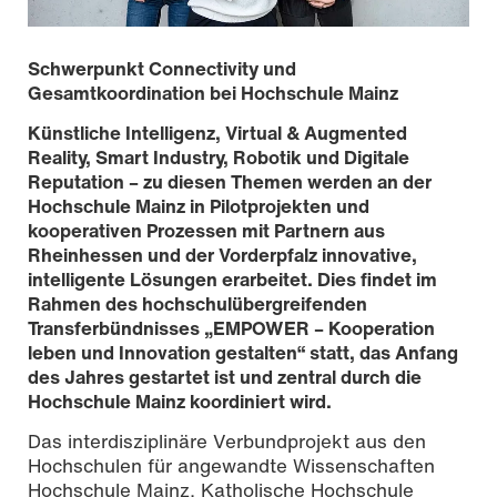
Schwerpunkt Connectivity und
Gesamtkoordination bei Hochschule Mainz
Künstliche Intelligenz, Virtual & Augmented
Reality, Smart Industry, Robotik und Digitale
Reputation – zu diesen Themen werden an der
Hochschule Mainz in Pilotprojekten und
kooperativen Prozessen mit Partnern aus
Das EMPOWER-Projektteam an der Hochschule Mainz
Rheinhessen und der Vorderpfalz innovative,
(v.l.): Dr. Susanne Weiß-Wittstadt (Projektleitung und -
intelligente Lösungen erarbeitet. Dies findet im
koordination EMPOWER), Sabrin M’Barek (Projektbüro),
Rahmen des hochschulübergreifenden
Bastian Eine Ph.D. (Wissensmanagement), Julia Taibi-
Voigts (Transfermanagement Connectivity); Foto: Alina
Transferbündnisses „EMPOWER – Kooperation
Grohe
leben und Innovation gestalten“ statt, das Anfang
des Jahres gestartet ist und zentral durch die
Hochschule Mainz koordiniert wird.
Das interdisziplinäre Verbundprojekt aus den
Hochschulen für angewandte Wissenschaften
Hochschule Mainz, Katholische Hochschule