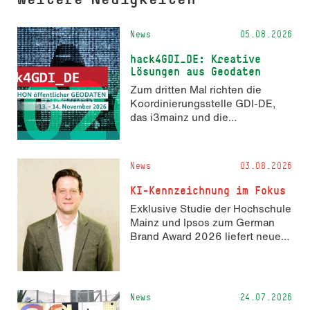
News
05.08.2026
hack4GDI_DE: Kreative
Lösungen aus Geodaten
Zum dritten Mal richten die
Koordinierungsstelle GDI-DE,
das i3mainz und die
Fachrichtung Angewandte
Informatik und Geodäsie am 13.
und 14. November 2026 den
News
03.08.2026
Hackathon hack4GDI_DE an der
Hochschule Mainz aus. Die
KI-Kennzeichnung im Fokus
Anmeldung ist geöffnet und bis
Exklusive Studie der Hochschule
zum 2. Oktober 2026 möglich.
Mainz und Ipsos zum German
Brand Award 2026 liefert neue
Erkenntnisse zur Wahrnehmung
KI-generierter Inhalte in der
Markenkommunikation.
News
24.07.2026