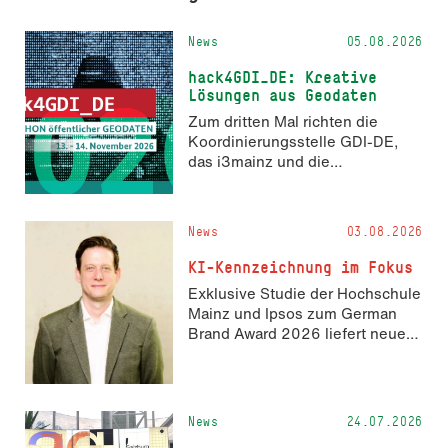
News
05.08.2026
hack4GDI_DE: Kreative
Lösungen aus Geodaten
Zum dritten Mal richten die
Koordinierungsstelle GDI-DE,
das i3mainz und die
Fachrichtung Angewandte
Informatik und Geodäsie am 13.
und 14. November 2026 den
News
03.08.2026
Hackathon hack4GDI_DE an der
Hochschule Mainz aus. Die
KI-Kennzeichnung im Fokus
Anmeldung ist geöffnet und bis
Exklusive Studie der Hochschule
zum 2. Oktober 2026 möglich.
Mainz und Ipsos zum German
Brand Award 2026 liefert neue
Erkenntnisse zur Wahrnehmung
KI-generierter Inhalte in der
Markenkommunikation.
News
24.07.2026