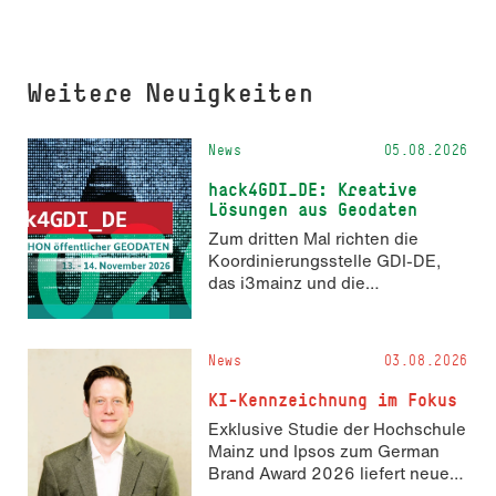
Weitere Neuigkeiten
News
05.08.2026
hack4GDI_DE: Kreative
Lösungen aus Geodaten
Zum dritten Mal richten die
Koordinierungsstelle GDI-DE,
das i3mainz und die
Fachrichtung Angewandte
Informatik und Geodäsie am 13.
und 14. November 2026 den
News
03.08.2026
Hackathon hack4GDI_DE an der
Hochschule Mainz aus. Die
KI-Kennzeichnung im Fokus
Anmeldung ist geöffnet und bis
Exklusive Studie der Hochschule
zum 2. Oktober 2026 möglich.
Mainz und Ipsos zum German
Brand Award 2026 liefert neue
Erkenntnisse zur Wahrnehmung