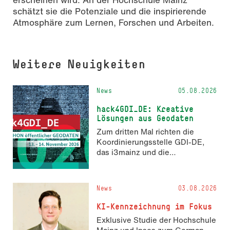
schätzt sie die Potenziale und die inspirierende
Atmosphäre zum Lernen, Forschen und Arbeiten.
Weitere Neuigkeiten
News
05.08.2026
hack4GDI_DE: Kreative
Lösungen aus Geodaten
Zum dritten Mal richten die
Koordinierungsstelle GDI-DE,
das i3mainz und die
Fachrichtung Angewandte
Informatik und Geodäsie am 13.
und 14. November 2026 den
News
03.08.2026
Hackathon hack4GDI_DE an der
Hochschule Mainz aus. Die
KI-Kennzeichnung im Fokus
Anmeldung ist geöffnet und bis
Exklusive Studie der Hochschule
zum 2. Oktober 2026 möglich.
Mainz und Ipsos zum German