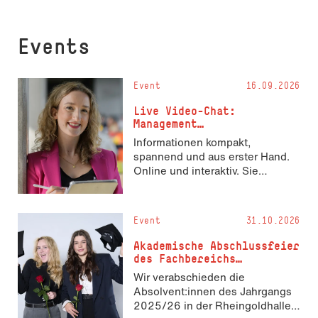
Events
Event
16.09.2026
Live Video-Chat:
Management
berufsintegrierend M.Sc.
Informationen kompakt,
spannend und aus erster Hand.
Online und interaktiv. Sie
möchten mehr über Management
berufsintegrierend M.Sc. im Live
Video-Chat erfahren? Sie haben
Event
31.10.2026
die Wahl: Einfach zuhören,
Fragen stellen oder sich im Chat
Akademische Abschluss­fei­er
beteiligen. Pluspunkte für Ihr
des Fach­be­reichs
Studium Möchten Sie ein
Wirtschaft
Wir verabschieden die
berufsintegriertes Masterstudium
Absolvent:innen des Jahrgangs
zur Entwicklung Ihrer
2025/26 in der Rheingoldhalle
Managementkarriere