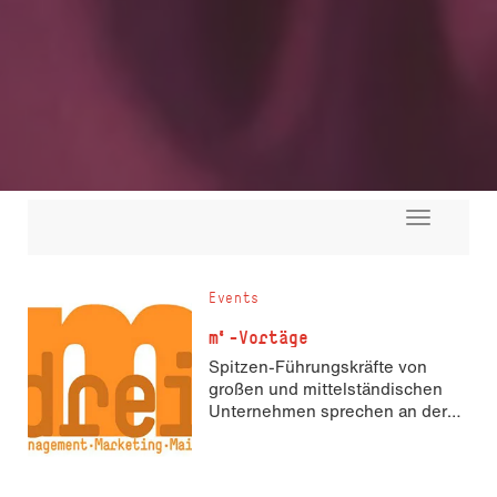
Toggle
navigati
Events
m³-Vortäge
Spitzen-Führungskräfte von
großen und mittelständischen
Unternehmen sprechen an der
Hochschule über Marketing und
Management