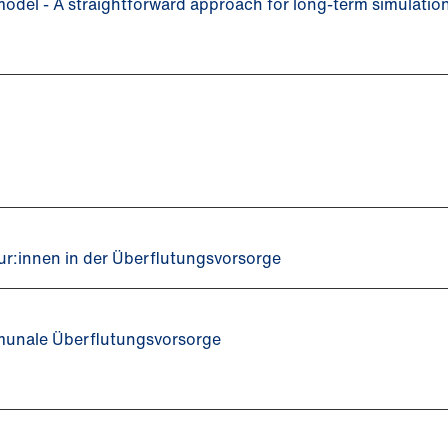
model - A straightforward approach for long-term simulatio
ur:innen in der Überflutungsvorsorge
munale Überflutungsvorsorge