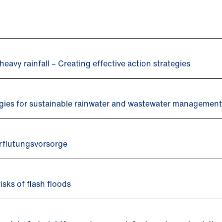
eavy rainfall – Creating effective action strategies
tegies for sustainable rainwater and wastewater managemen
rflutungsvorsorge
isks of flash floods