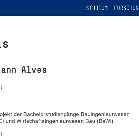
STUDIUM
FORSCHUN
is
mann Alves
t
rojekt der Bachelorstudiengänge Bauingenieurwesen
E) und Wirtschaftsingenieurwesen Bau (BaWI)
t