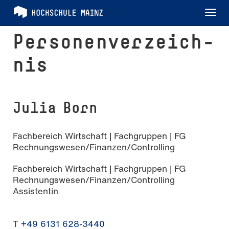
Tog
nav
Per­so­nen­ver­zeich­
nis
Julia Born
Fachbereich Wirtschaft | Fachgruppen | FG
Rechnungswesen/Finanzen/Controlling
Fachbereich Wirtschaft | Fachgruppen | FG
Rechnungswesen/Finanzen/Controlling
Assistentin
T
+49 6131 628-3440