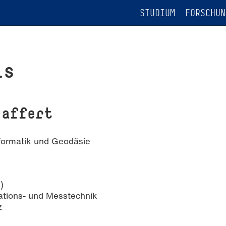
STUDIUM
FORSCHUN
is
haffert
formatik und Geodäsie
)
ations- und Messtechnik
z