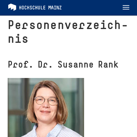
Tog
nav
Per­so­nen­ver­zeich­
nis
Prof. Dr. Susanne Rank