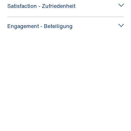
Satisfaction - Zufriedenheit
Engagement - Beteiligung
Bei Interesse kontaktieren
Sie uns unter:
learninglab(at)hs-mainz.de
Planen