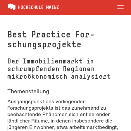
Tog
nav
Best Practice For­
schungs­projekte
Der Immobilienmarkt in
schrumpfenden Regionen
mikroökonomisch analysiert
Themenstellung
Ausgangspunkt des vorliegenden
Forschungsprojekts ist das zunehmend zu
beobachtende Phänomen sich entleerender
ländlicher Räume, in denen insbesondere die
jüngeren Einwohner, etwa arbeitsmarktbedingt,