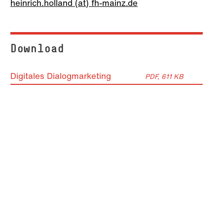
heinrich.holland (at) fh-mainz.de
Download
Digitales Dialogmarketing
PDF, 611 KB