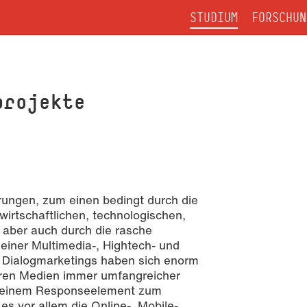
STUDIUM
FORSCHUN
projekte
rungen, zum einen bedingt durch die
wirtschaftlichen, technologischen,
aber auch durch die rasche
 einer Multimedia-, Hightech- und
s Dialogmarketings haben sich enorm
baren Medien immer umfangreicher
t einem Responseelement zum
s vor allem die Online-, Mobile-