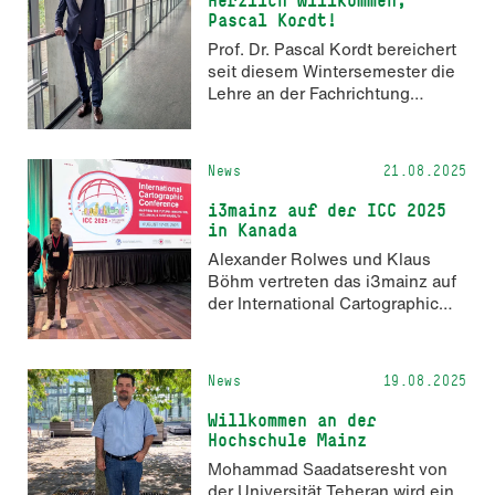
Pascal Kordt!
Prof. Dr. Pascal Kordt bereichert
seit diesem Wintersemester die
Lehre an der Fachrichtung
AIGeo. Wir freuen uns sehr
darüber und heißen Pascal
herzlich willkommen!
News
21.08.2025
i3mainz auf der ICC 2025
in Kanada
Alexander Rolwes und Klaus
Böhm vertreten das i3mainz auf
der International Cartographic
Conference in Vancouver,
Kanada
News
19.08.2025
Willkommen an der
Hochschule Mainz
Mohammad Saadatseresht von
der Universität Teheran wird ein