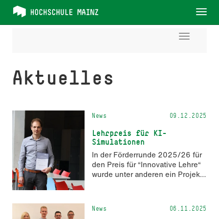
Tog
nav
Toggle
navigati
Aktuelles
News
09.12.2025
Lehrpreis für KI-
Simulationen
In der Förderrunde 2025/26 für
den Preis für “Innovative Lehre“
wurde unter anderen ein Projekt
von Pascal Kordt ausgezeichnet!
Herzlichen Glückwunsch an alle
Geförderten.
News
06.11.2025