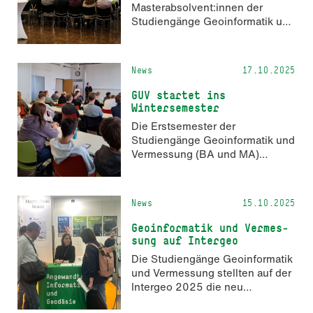
Masterabsolvent:innen der
Studiengänge Geoinformatik und
Vermessung (BA und MA) sowie
Geoinformatik (M.Eng.) wurden
am 25. Oktober feierlich
News
17.10.2025
verabschiedet. Wir gratulieren
allen Absolvent:innen sehr
GUV startet ins
herzlich!
Wintersemester
Die Erstsemester der
Studiengänge Geoinformatik und
Vermessung (BA und MA)
erhielten in der
Orientierungswoche vom 29.
September bis 1. Oktober 2025
News
15.10.2025
erste Einblicke in ihr neues
Studienumfeld.
Geo­in­for­ma­tik und Ver­mes­
sung auf Intergeo
Die Studiengänge Geoinformatik
und Vermessung stellten auf der
Intergeo 2025 die neu
akkreditierten Studiengänge vor.