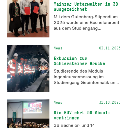
Mainzer Unterwelten in 3D
aus­ge­zeich­net
Mit dem Gutenberg-Stipendium
2025 wurde eine Bachelorarbeit
aus dem Studiengang
Geoinformatik und Vermessung
ausgezeichnet. Sie hatte die 3D-
Dokumentation der Mainzer
News
03.11.2025
Unterwelten zum Thema. Wir
gratulieren den beiden
Exkursion zur
Studenten sehr herzlich!
Schiersteiner Brücke
Studierende des Moduls
Ingenieurvermessung im
Studiengang Geoinformatik und
Vermessung besuchten unter der
Leitung von Florian Schill die
Schiersteiner Brücke und den
News
31.10.2025
Vermessertreff der Autobahn
GmbH Niederlassung West.
Die GUV ehrt 50 Ab­sol­
vent:innen
36 Bachelor- und 14