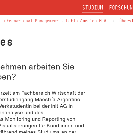
STUDIUM
FORSCHUN
International Management – Latin America M.A.
Übers
es
nehmen arbeiten Sie
aben?
rzeit am Fachbereich Wirtschaft der
erstudiengang Maestría Argentino-
rkstudentin bei der init AG in
tenanalyse und des
 Monitoring und Reporting von
isualisierungen für Kund:innen und
 während meines Studiums an der