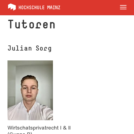
Tog
nav
Tutoren
Julian Sorg
Wirtschatsprivatrecht I & II