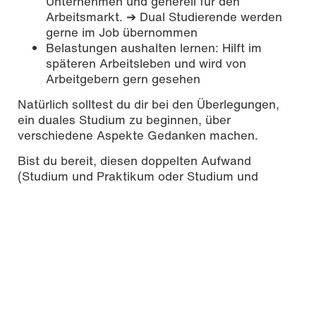
Unternehmen und generell für den
Arbeitsmarkt. ➔ Dual Studierende werden
gerne im Job übernommen
Belastungen aushalten lernen: Hilft im
späteren Arbeitsleben und wird von
Arbeitgebern gern gesehen
Natürlich solltest du dir bei den Überlegungen,
ein duales Studium zu beginnen, über
verschiedene Aspekte Gedanken machen.
Bist du bereit, diesen doppelten Aufwand
(Studium und Praktikum oder Studium und
Ausbildung) für einen gewissen Zeitraum in Kauf
zu nehmen? Das bedeutet auch, auf Freizeit zu
verzichten.
Wäge die Vor- und Nachteile für dich sinnvoll ab!
Dein Weg zu einem dualen