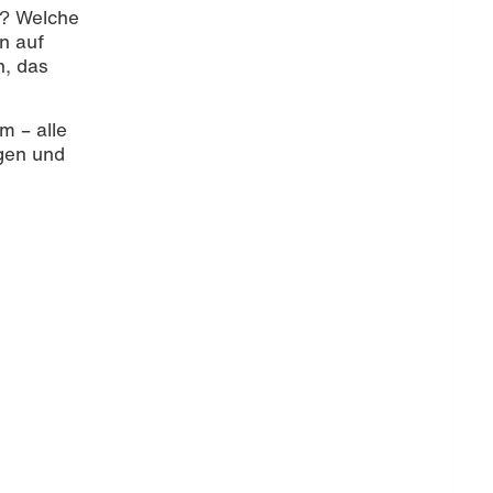
g? Welche
n auf
n, das
m – alle
agen und