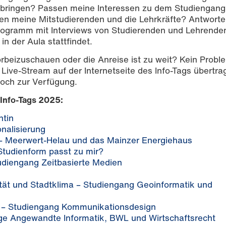
itbringen? Passen meine Interessen zu dem Studiengan
ken meine Mitstudierenden und die Lehrkräfte? Antworte
programm mit Interviews von Studierenden und Lehrende
n der Aula stattfindet.
orbeizuschauen oder die Anreise ist zu weit? Kein Proble
 Live-Stream auf der Internetseite des Info-Tags übertr
och zur Verfügung.
 Info-Tags 2025:
ntin
onalisierung
t – Meerwert-Helau und das Mainzer Energiehaus
 Studienform passt zu mir?
udiengang Zeitbasierte Medien
tät und Stadtklima – Studiengang Geoinformatik und
" – Studiengang Kommunikationsdesign
ge Angewandte Informatik, BWL und Wirtschaftsrecht