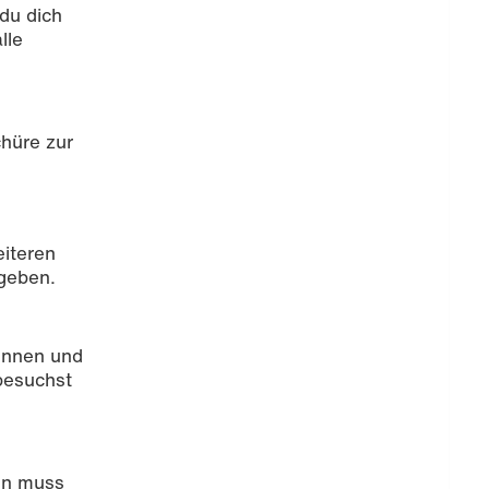
du dich
lle
hüre zur
eiteren
geben.
rinnen und
besuchst
ten muss