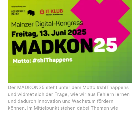
Der MADKON25 steht unter dem Motto #shIThappens
und widmet sich der Frage, wie wir aus Fehlern lernen
und dadurch Innovation und Wachstum fördern
können. Im Mittelpunkt stehen dabei Themen wie
Fehlerkultur, Fast Failing und der Umgang mit
fehlgeschlagenen Projekten. Die Teilnehmer*innen
erhalten Impulse, wie das bewusste Akzeptieren und
Reflektieren von Fehlern langfristig zu besseren