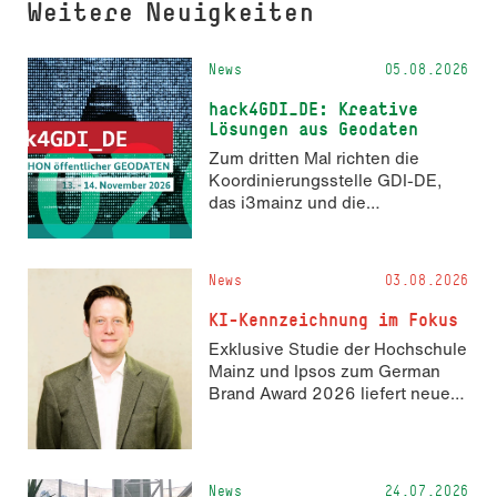
Weitere Neuigkeiten
News
05.08.2026
hack4GDI_DE: Kreative
Lösungen aus Geodaten
Zum dritten Mal richten die
Koordinierungsstelle GDI-DE,
das i3mainz und die
Fachrichtung Angewandte
Informatik und Geodäsie am 13.
und 14. November 2026 den
News
03.08.2026
Hackathon hack4GDI_DE an der
Hochschule Mainz aus. Die
KI-Kennzeichnung im Fokus
Anmeldung ist geöffnet und bis
Exklusive Studie der Hochschule
zum 2. Oktober 2026 möglich.
Mainz und Ipsos zum German
Brand Award 2026 liefert neue
Erkenntnisse zur Wahrnehmung
KI-generierter Inhalte in der
Markenkommunikation.
News
24.07.2026