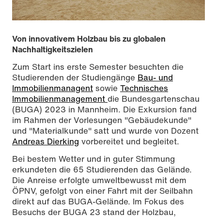
Von innovativem Holzbau bis zu globalen
Nachhaltigkeitszielen
Zum Start ins erste Semester besuchten die
Studierenden der Studiengänge
Bau- und
Immobilienmanagent
sowie
Technisches
Immobilienmanagement
die Bundesgartenschau
(BUGA) 2023 in Mannheim. Die Exkursion fand
im Rahmen der Vorlesungen "Gebäudekunde"
und "Materialkunde" satt und wurde von Dozent
Andreas Dierking
vorbereitet und begleitet.
Gruppe der Studierenden auf dem Gelände der BUGA
Bei bestem Wetter und in guter Stimmung
2023 in Mannheim, Foto: Andreas Dierking
erkundeten die 65 Studierenden das Gelände.
Die Anreise erfolgte umweltbewusst mit dem
ÖPNV, gefolgt von einer Fahrt mit der Seilbahn
direkt auf das BUGA-Gelände. Im Fokus des
Besuchs der BUGA 23 stand der Holzbau,