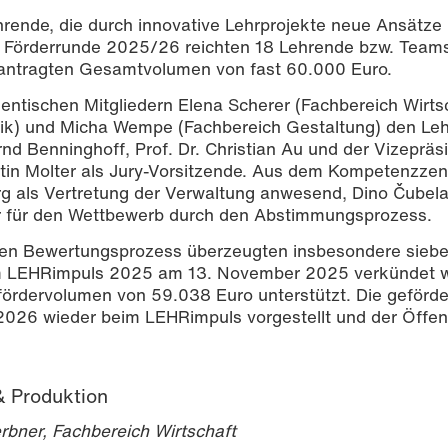
rende, die durch innovative Lehrprojekte neue Ansätze 
e Förderrunde 2025/26 reichten 18 Lehrende bzw. Teams
eantragten Gesamtvolumen von fast 60.000 Euro.
entischen Mitgliedern Elena Scherer (Fachbereich Wirtsc
nik) und Micha Wempe (Fachbereich Gestaltung) den Le
ernd Benninghoff, Prof. Dr. Christian Au und der Vizepräs
rstin Molter als Jury-Vorsitzende. Aus dem Kompetenzze
 als Vertretung der Verwaltung anwesend, Dino Čubela 
er für den Wettbewerb durch den Abstimmungsprozess.
ven Bewertungsprozess überzeugten insbesondere sieb
dem LEHRimpuls 2025 am 13. November 2025 verkündet 
ördervolumen von 59.038 Euro unterstützt. Die geförde
2026 wieder beim LEHRimpuls vorgestellt und der Öffent
 & Produktion
Berbner, Fachbereich Wirtschaft