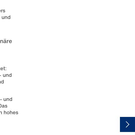
ers
o und
inäre
et:
– und
nd
n- und
Das
in hohes