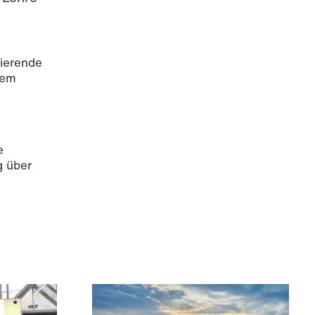
dierende
nem
e
g über