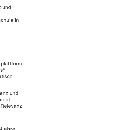
t und
schule in
rplattform
s“
atisch
ienz und
pment
e Relevanz
-Lehre