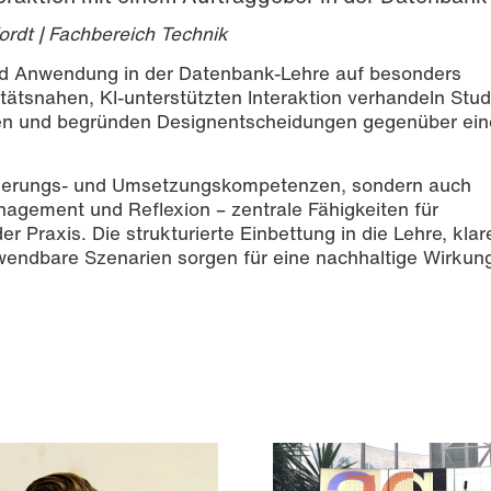
Kordt | Fachbereich Technik
und Anwendung in der Datenbank-Lehre auf besonders
litätsnahen, KI-unterstützten Interaktion verhandeln Stu
fen und begründen Designentscheidungen gegenüber ei
ellierungs- und Umsetzungskompetenzen, sondern auch
gement und Reflexion – zentrale Fähigkeiten für
r Praxis. Die strukturierte Einbettung in die Lehre, klar
endbare Szenarien sorgen für eine nachhaltige Wirkun