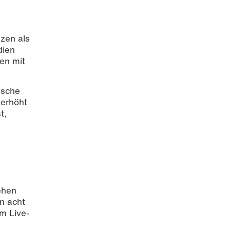
zen als
dien
en mit
ische
 erhöht
t,
ehen
n acht
m Live-