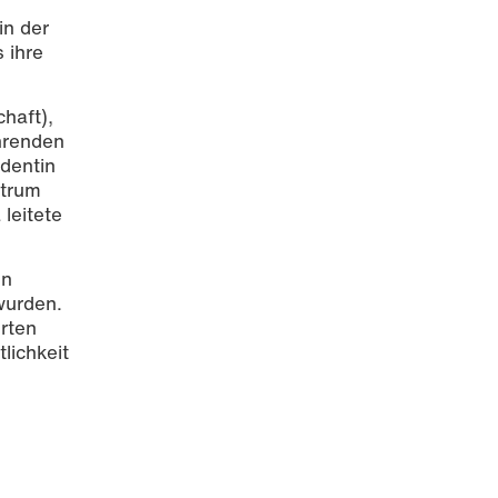
in der
 ihre
haft),
hrenden
identin
ntrum
leitete
en
wurden.
rten
lichkeit