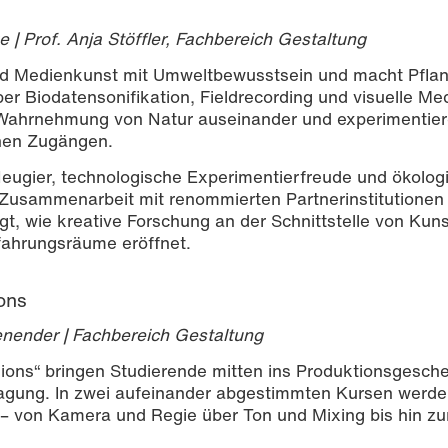
e | Prof. Anja Stöffler, Fachbereich Gestaltung
d Medienkunst mit Umweltbewusstsein und macht Pflan
ber Biodatensonifikation, Fieldrecording und visuelle Me
 Wahrnehmung von Natur auseinander und experimentier
chen Zugängen.
Neugier, technologische Experimentierfreude und ökolog
Zusammenarbeit mit renommierten Partnerinstitutionen
t, wie kreative Forschung an der Schnittstelle von Kuns
fahrungsräume eröffnet.
ons
denender | Fachbereich Gestaltung
ions“ bringen Studierende mitten ins Produktionsgesch
tragung. In zwei aufeinander abgestimmten Kursen werde
t – von Kamera und Regie über Ton und Mixing bis hin zu