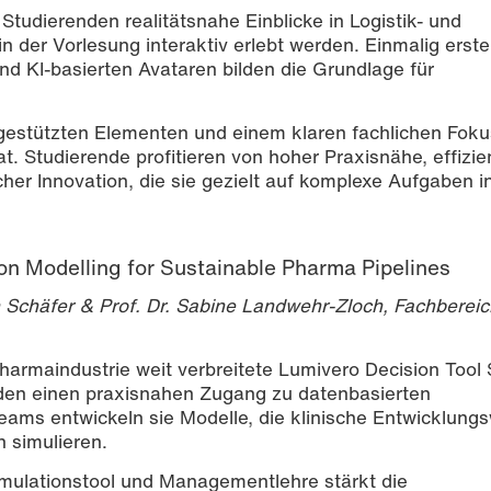
t Studierenden realitätsnahe Einblicke in Logistik- und
in der Vorlesung interaktiv erlebt werden. Einmalig erstel
d KI-basierten Avataren bilden die Grundlage für
-gestützten Elementen und einem klaren fachlichen Foku
. Studierende profitieren von hoher Praxisnähe, effizie
her Innovation, die sie gezielt auf komplexe Aufgaben in
n Modelling for Sustainable Pharma Pipelines
ian Schäfer & Prof. Dr. Sabine Landwehr-Zloch, Fachberei
 Pharmaindustrie weit verbreitete Lumivero Decision Tool 
nden einen praxisnahen Zugang zu datenbasierten
Teams entwickeln sie Modelle, die klinische Entwicklung
n simulieren.
imulationstool und Managementlehre stärkt die