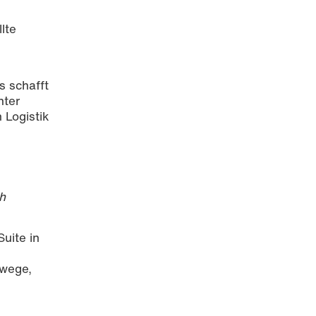
lte
s schafft
nter
 Logistik
ch
Suite in
swege,