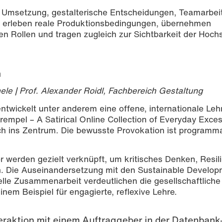
 Umsetzung, gestalterische Entscheidungen, Teamarbei
 erleben reale Produktionsbedingungen, übernehmen
en Rollen und tragen zugleich zur Sichtbarkeit der Hoch
n
hele | Prof. Alexander Roidl, Fachbereich Gestaltung
twickelt unter anderem eine offene, internationale Leh
mpel – A Satirical Online Collection of Everyday Exces
h ins Zentrum. Die bewusste Provokation ist programm
 werden gezielt verknüpft, um kritisches Denken, Resil
. Die Auseinandersetzung mit den Sustainable Develo
elle Zusammenarbeit verdeutlichen die gesellschaftlich
nem Beispiel für engagierte, reflexive Lehre.
teraktion mit einem Auftraggeber in der Datenbank