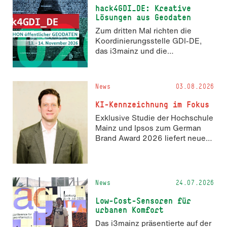
hack4GDI_DE: Kreative
Lösungen aus Geodaten
Zum dritten Mal richten die
Koordinierungsstelle GDI-DE,
das i3mainz und die
Fachrichtung Angewandte
Informatik und Geodäsie am 13.
und 14. November 2026 den
News
03.08.2026
Hackathon hack4GDI_DE an der
Hochschule Mainz aus. Die
KI-Kennzeichnung im Fokus
Anmeldung ist geöffnet und bis
Exklusive Studie der Hochschule
zum 2. Oktober 2026 möglich.
Mainz und Ipsos zum German
Brand Award 2026 liefert neue
Erkenntnisse zur Wahrnehmung
KI-generierter Inhalte in der
Markenkommunikation.
News
24.07.2026
Low-Cost-Sensoren für
urbanen Komfort
Das i3mainz präsentierte auf der