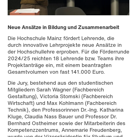
Neue Ansätze in Bildung und Zusammenarbeit
Die Hochschule Mainz fördert Lehrende, die
durch innovative Lehrprojekte neue Ansätze in
der Hochschullehre erproben. Für die Förderrunde
2024/25 reichten 18 Lehrende bzw. Teams ihre
Projektanträge ein, mit einem beantragten
Gesamtvolumen von fast 141.000 Euro.
Die Jury, bestehend aus den studentischen
Mitgliedern Sarah Wagner (Fachbereich
Gestaltung), Victoria Stomski (Fachbereich
Wirtschaft) und Max Kohlmann (Fachbereich
Foto: Sven-Helge Czichy | Hochschule Mainz
Technik), den Professorinnen Dr.-Ing. Katharina
Kluge, Claudia Nass Bauer und Professor Dr.
Bernhard Ostheimer sowie der Mitarbeiterin des
Kompetenzzentrums, Annemarie Freudenberg,
wurde von der Vizepräsidentin für Studium und