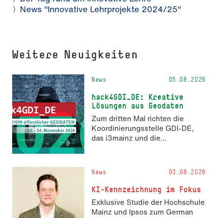
News "Innovative Lehrprojekte 2024/25"
Weitere Neuigkeiten
News
05.08.2026
hack4GDI_DE: Kreative
Lösungen aus Geodaten
Zum dritten Mal richten die
Koordinierungsstelle GDI-DE,
das i3mainz und die
Fachrichtung Angewandte
Informatik und Geodäsie am 13.
und 14. November 2026 den
News
03.08.2026
Hackathon hack4GDI_DE an der
Hochschule Mainz aus. Die
KI-Kennzeichnung im Fokus
Anmeldung ist geöffnet und bis
Exklusive Studie der Hochschule
zum 2. Oktober 2026 möglich.
Mainz und Ipsos zum German