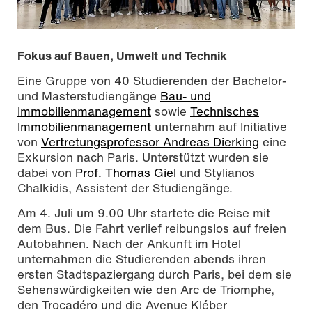
Fokus auf Bauen, Umwelt und Technik
Eine Gruppe von 40 Studierenden der Bachelor-
und Masterstudiengänge
Bau- und
Immobilienmanagement
sowie
Technisches
Immobilienmanagement
unternahm auf Initiative
von
Vertretungsprofessor Andreas Dierking
eine
Exkursion nach Paris. Unterstützt wurden sie
dabei von
Prof. Thomas Giel
und Stylianos
Chalkidis, Assistent der Studiengänge.
Am 4. Juli um 9.00 Uhr startete die Reise mit
dem Bus. Die Fahrt verlief reibungslos auf freien
Gruppenbild, Foro: Prof. Thomas Giel
Autobahnen. Nach der Ankunft im Hotel
unternahmen die Studierenden abends ihren
ersten Stadtspaziergang durch Paris, bei dem sie
Sehenswürdigkeiten wie den Arc de Triomphe,
den Trocadéro und die Avenue Kléber