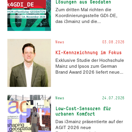
Lösungen aus Geodaten
Zum dritten Mal richten die
Koordinierungsstelle GDI-DE,
das i3mainz und die
Fachrichtung Angewandte
Informatik und Geodäsie am 13.
und 14. November 2026 den
News
03.08.2026
Hackathon hack4GDI_DE an der
Hochschule Mainz aus. Die
KI-Kennzeichnung im Fokus
Anmeldung ist geöffnet und bis
Exklusive Studie der Hochschule
zum 2. Oktober 2026 möglich.
Mainz und Ipsos zum German
Brand Award 2026 liefert neue
Erkenntnisse zur Wahrnehmung
KI-generierter Inhalte in der
Markenkommunikation.
News
24.07.2026
Low-Cost-Sensoren für
urbanen Komfort
Das i3mainz präsentierte auf der
AGIT 2026 neue