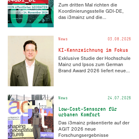
Zum dritten Mal richten die
Koordinierungsstelle GDI-DE,
das i3mainz und die
Fachrichtung Angewandte
Informatik und Geodäsie am 13.
und 14. November 2026 den
News
03.08.2026
Hackathon hack4GDI_DE an der
Hochschule Mainz aus. Die
KI-Kennzeichnung im Fokus
Anmeldung ist geöffnet und bis
Exklusive Studie der Hochschule
zum 2. Oktober 2026 möglich.
Mainz und Ipsos zum German
Brand Award 2026 liefert neue
Erkenntnisse zur Wahrnehmung
KI-generierter Inhalte in der
Markenkommunikation.
News
24.07.2026
Low-Cost-Sensoren für
urbanen Komfort
Das i3mainz präsentierte auf der
AGIT 2026 neue
Forschungsergebnisse