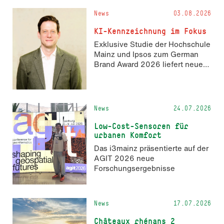
und 14. November 2026 den
News
03.08.2026
Hackathon hack4GDI_DE an der
Hochschule Mainz aus. Die
KI-Kennzeichnung im Fokus
Anmeldung ist geöffnet und bis
Exklusive Studie der Hochschule
zum 2. Oktober 2026 möglich.
Mainz und Ipsos zum German
Brand Award 2026 liefert neue
Erkenntnisse zur Wahrnehmung
KI-generierter Inhalte in der
Markenkommunikation.
News
24.07.2026
Low-Cost-Sensoren für
urbanen Komfort
Das i3mainz präsentierte auf der
AGIT 2026 neue
Forschungsergebnisse
News
17.07.2026
Châteaux rhénans 2