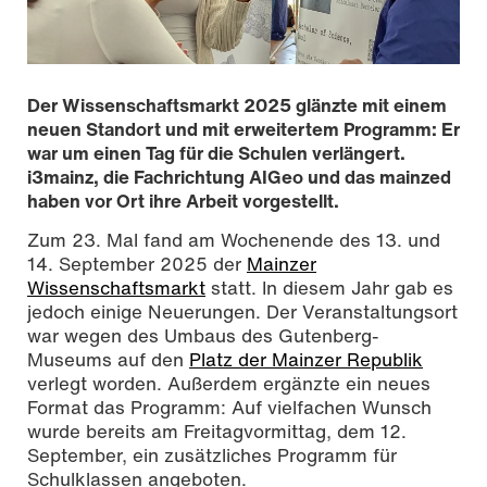
Der Wissenschaftsmarkt 2025 glänzte mit einem
neuen Standort und mit erweitertem Programm: Er
war um einen Tag für die Schulen verlängert.
i3mainz, die Fachrichtung AIGeo und das mainzed
haben vor Ort ihre Arbeit vorgestellt.
Zum 23. Mal fand am Wochenende des 13. und
14. September 2025 der
Mainzer
Wissenschaftsmarkt
statt. In diesem Jahr gab es
jedoch einige Neuerungen. Der Veranstaltungsort
war wegen des Umbaus des Gutenberg-
Schülerin mit VR-Brille beim WiMa für Schulen, Foto:
Museums auf den
Platz der Mainzer Republik
Nicole Bruhn, CC BY SA 4.0
verlegt worden. Außerdem ergänzte ein neues
Format das Programm: Auf vielfachen Wunsch
wurde bereits am Freitagvormittag, dem 12.
September, ein zusätzliches Programm für
Schulklassen angeboten.