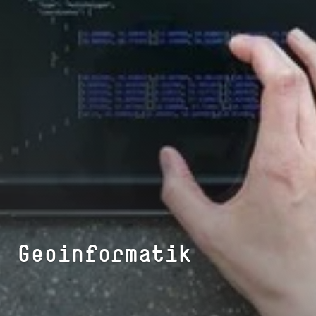
Geo­in­for­ma­tik