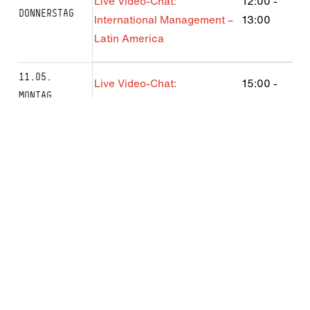
Live Video-Chat:
12:00
-
DONNERSTAG
International Management –
13:00
Latin America
11.05.
Live Video-Chat:
15:00
-
MONTAG
International Business B.Sc.
16:00
Live Video-Chat: BWL B.Sc.
17:00
-
18:00
12.05.
Live Video-Chat:
14:00
-
DIENSTAG
International Management
15:00
Franco-Allemand
Live Video-Chat // Business
18:00
-
Law & Compliance LL.M.
19:00