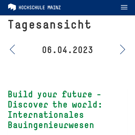
Tog
nav
Tagesansicht
06.04.2023
Build your future -
Discover the world:
Internationales
Bauingenieurwesen