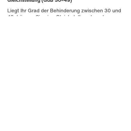
Liegt Ihr Grad der Behinderung zwischen 30 und
49, können Sie eine Gleichstellung beantragen.
→
Gleichstellung beantragen
| Bundesagentur für
Arbeit
Beratung und Unterstützung
Bei Fragen oder zur Unterstützung bei der
Antragstellung wenden Sie sich an:
Schwerbehindertenvertretung der
Hochschule Mainz
Bürger-Service-Büro (BSB)
| Landesamt für
Soziales, Jugend und Versorgung
Weiterführende Informationen