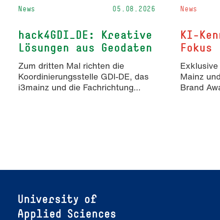
News
05.08.2026
News
hack4GDI_DE: Kreative
KI-Ken
Lösungen aus Geodaten
Fokus
Zum dritten Mal richten die
Exklusive
Koordinierungsstelle GDI-DE, das
Mainz un
i3mainz und die Fachrichtung
Brand Awa
Angewandte Informatik und
Erkenntn
Geodäsie am 13. und 14.
KI-generie
November 2026 den Hackathon
Markenko
hack4GDI_DE an der Hochschule
Mainz aus. Die Anmeldung ist
geöffnet und bis zum 2. Oktober
2026 möglich.