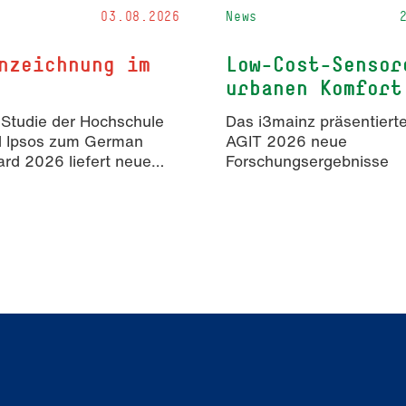
03.08.2026
News
nzeichnung im
Low-Cost-Sensor
urbanen Komfort
 Studie der Hochschule
Das i3mainz präsentierte
d Ipsos zum German
AGIT 2026 neue
rd 2026 liefert neue
Forschungsergebnisse
isse zur Wahrnehmung
rter Inhalte in der
mmunikation.