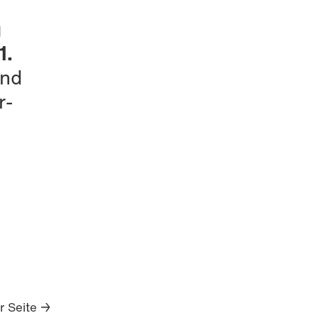
g
1.
und
r-
r Seite
→